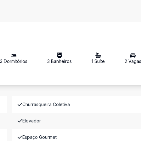
3
Dormitório
s
3
Banheiro
s
1
Suíte
2
Vaga
Churrasqueira Coletiva
Elevador
Espaço Gourmet