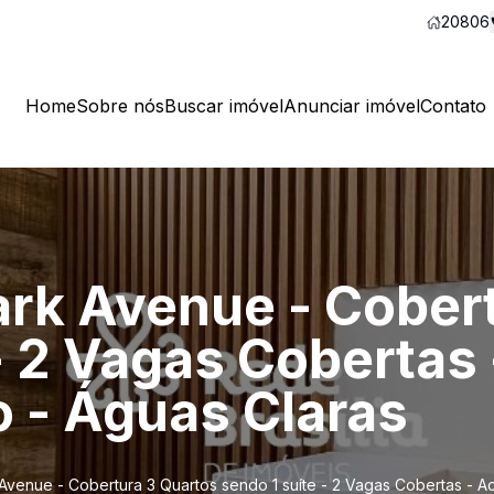
20806
Home
Sobre nós
Buscar imóvel
Anunciar imóvel
Contato
Park Avenue - Cober
- 2 Vagas Cobertas 
 - Águas Claras
 Avenue - Cobertura 3 Quartos sendo 1 suíte - 2 Vagas Cobertas - A