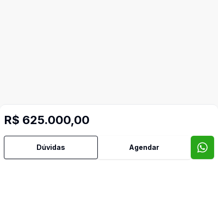
Mais informações
R$ 625.000,00
Banheiro Social
Dúvidas
Agendar
Cozinha
Cozinha Planejada