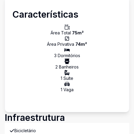
Características
Área Total
75
m²
Área Privativa
74
m²
3
Dormitório
s
2
Banheiro
s
1
Suíte
1
Vaga
Infraestrutura
Bicicletário