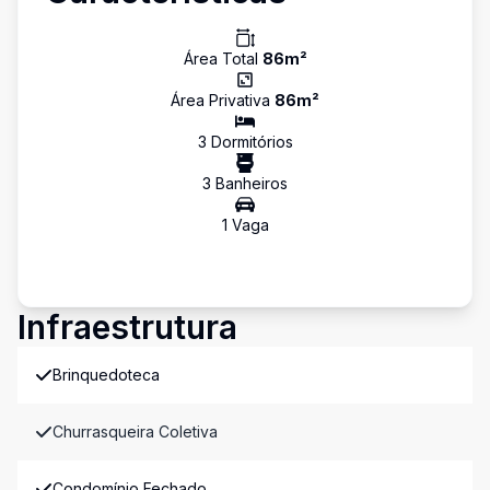
Área Total
86
m²
Área Privativa
86
m²
3
Dormitório
s
3
Banheiro
s
1
Vaga
Infraestrutura
Brinquedoteca
Churrasqueira Coletiva
Condomínio Fechado