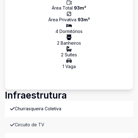
Área Total
93
m²
Área Privativa
93
m²
4
Dormitório
s
2
Banheiro
s
2
Suíte
s
1
Vaga
Infraestrutura
Churrasqueira Coletiva
Circuito de TV