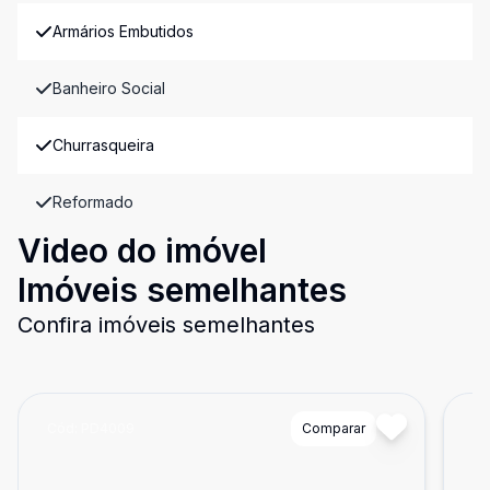
Armários Embutidos
Banheiro Social
Churrasqueira
Reformado
Video do imóvel
Imóveis semelhantes
Confira imóveis semelhantes
Cód:
PD4009
Comparar
Có