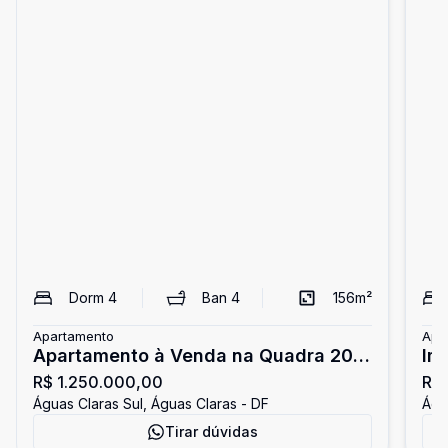
Dorm
4
Ban
4
156
m²
Apartamento
Apa
Apartamento à Venda na Quadra 203
Im
R$ 1.250.000,00
R$ 
de Águas Claras, 4 quartos e Lazer
du
Águas Claras Sul, Águas Claras - DF
Águ
de Clube
em
Tirar dúvidas
Pr