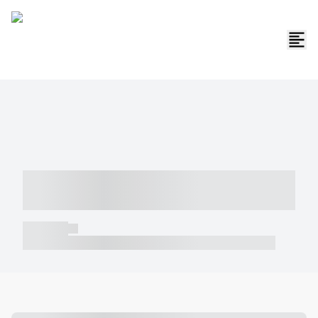
----- ----- -- ------ ---- ---- -- ----- -----
----- --- ------
----- -----
----- ----- -- ------ ---- ---- -- ----- ----- ----- --- ------