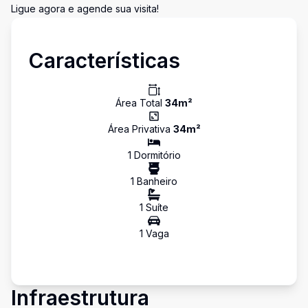
Ligue agora e agende sua visita!
Características
Área Total
34
m²
Área Privativa
34
m²
1
Dormitório
1
Banheiro
1
Suíte
1
Vaga
Infraestrutura