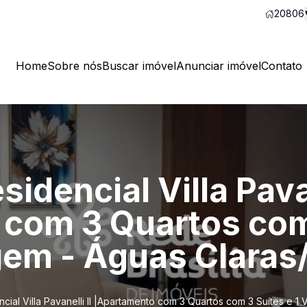
20806
Home
Sobre nós
Buscar imóvel
Anunciar imóvel
Contato
sidencial Villa Pavan
com 3 Quartos com 
em - Águas Claras
ncial Villa Pavanelli II |Apartamento com 3 Quartos com 3 Suítes e 