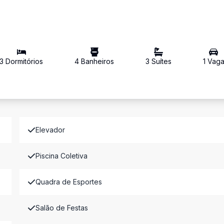
3
Dormitório
s
4
Banheiro
s
3
Suíte
s
1
Vag
Elevador
Piscina Coletiva
Quadra de Esportes
Salão de Festas