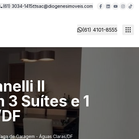
(61) 3034-1415
sac@diogenesimoveis.com
(61) 4101-8555
elli II
3 Suítes e 1
/DF
1 Vaga de Garagem - Águas Claras/DF