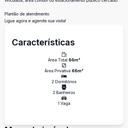
vinculada, área comum ou estacionamento público cercado.
Plantão de atendimento
Ligue agora e agende sua visita!
Características
Área Total
66
m²
Área Privativa
66
m²
2
Dormitório
s
2
Banheiro
s
1
Vaga