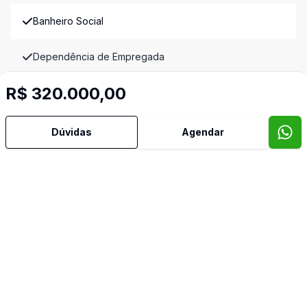
Banheiro Social
Dependência de Empregada
R$ 320.000,00
Escritório
Sacada
Dúvidas
Agendar
Banheiro de Empregada
Video do imóvel
Imóveis semelhantes
Confira imóveis semelhantes
Cód:
TH35235
Comparar
Có