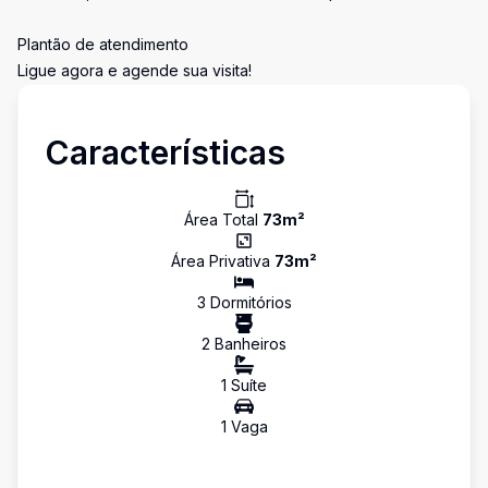
Plantão de atendimento
Ligue agora e agende sua visita!
Características
Área Total
73
m²
Área Privativa
73
m²
3
Dormitório
s
2
Banheiro
s
1
Suíte
1
Vaga