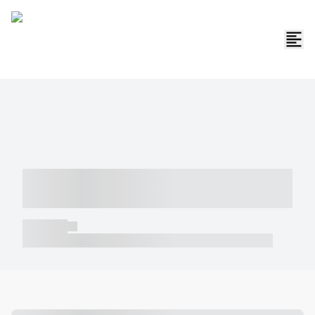
----- ----- -- ------ ---- ---- -- ----- -----
----- --- ------
----- -----
----- ----- -- ------ ---- ---- -- ----- ----- ----- --- ------