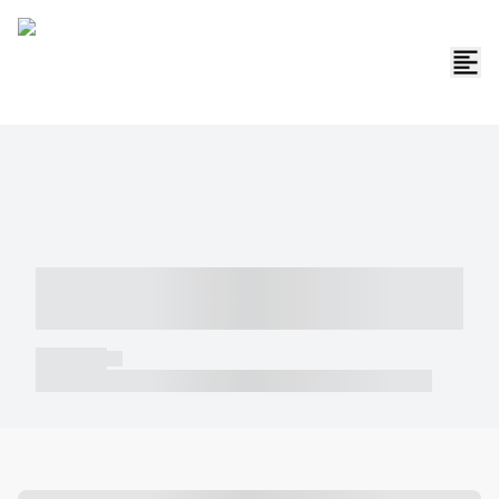
----- ----- -- ------ ---- ---- -- ----- -----
----- --- ------
----- -----
----- ----- -- ------ ---- ---- -- ----- ----- ----- --- ------