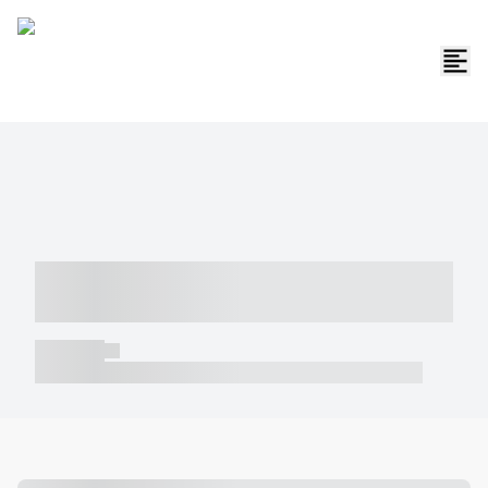
----- ----- -- ------ ---- ---- -- ----- -----
----- --- ------
----- -----
----- ----- -- ------ ---- ---- -- ----- ----- ----- --- ------