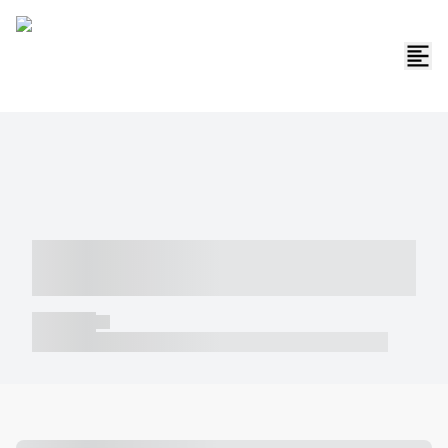
----- ----- -- ------ ---- ---- -- ----- -----
----- --- ------
----- -----
----- ----- -- ------ ---- ---- -- ----- ----- ----- --- ------