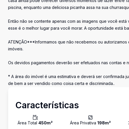
casa ainda pode oferecer diversos momentos de lazer entre fa
piscina, enquanto uma deliciosa picanha assa na sua churrasq
Então não se contente apenas com as imagens que você está 
esse é o melhor lugar para você morar. A oportunidade está b
ATENÇÃO***Informamos que não recebemos ou autorizamos qu
imóveis.
Os devidos pagamentos deverão ser efetuados nas contas e n
* A área do imóvel é uma estimativa e deverá ser confirmada ju
de bem a ser vendido como coisa certa e discriminada..
Características
Área Total
450
m²
Área Privativa
198
m²