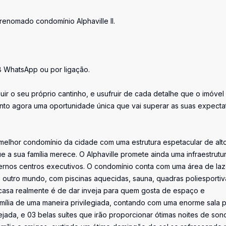
nomado condomínio Alphaville II.
8 WhatsApp ou por ligação.
r o seu próprio cantinho, e usufruir de cada detalhe que o imóvel
nto agora uma oportunidade única que vai superar as suas expectat
 o melhor condomínio da cidade com uma estrutura espetacular de alt
 a sua família merece. O Alphaville promete ainda uma infraestrutu
rnos centros executivos. O condomínio conta com uma área de laz
outro mundo, com piscinas aquecidas, sauna, quadras poliesportiv
 casa realmente é de dar inveja para quem gosta de espaço e
família de uma maneira privilegiada, contando com uma enorme sala 
ada, e 03 belas suítes que irão proporcionar ótimas noites de sono