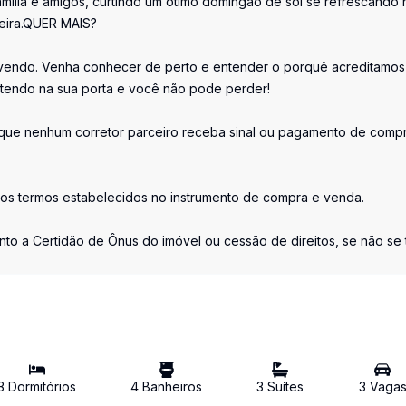
mília e amigos, curtindo um ótimo domingão de sol se refrescando 
ueira.QUER MAIS?
vendo. Venha conhecer de perto e entender o porquê acreditamo
atendo na sua porta e você não pode perder!
e nenhum corretor parceiro receba sinal ou pagamento de comp
os termos estabelecidos no instrumento de compra e venda.
nto a Certidão de Ônus do imóvel ou cessão de direitos, se não se t
3
Dormitório
s
4
Banheiro
s
3
Suíte
s
3
Vaga