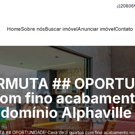
20806
Home
Sobre nós
Buscar imóvel
Anunciar imóvel
Contato
ERMUTA ## OPORTU
com fino acabamen
omínio Alphaville I
 ## OPORTUNIDADE! Casa de 3 quartos com fino acabamento no re