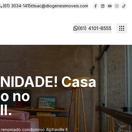
(61) 3034-1415
sac@diogenesimoveis.com
(61) 4101-8555
NIDADE! Casa
to no
I.
nomado condomínio Alphaville II.