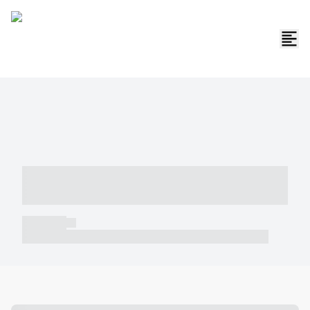
----- ----- -- ------ ---- ---- -- ----- -----
----- --- ------
----- -----
----- ----- -- ------ ---- ---- -- ----- ----- ----- --- ------