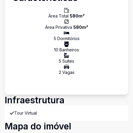
Área Total
580
m²
Área Privativa
580
m²
5
Dormitório
s
10
Banheiro
s
5
Suíte
s
2
Vaga
s
Infraestrutura
Tour Virtual
Mapa do imóvel