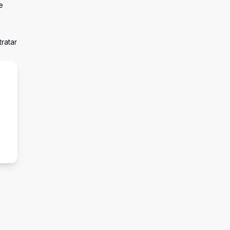
e
ratar
s