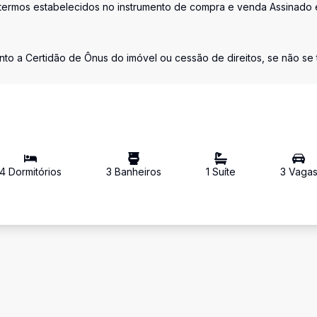
termos estabelecidos no instrumento de compra e venda Assinado 
nto a Certidão de Ônus do imóvel ou cessão de direitos, se não se t
4
Dormitório
s
3
Banheiro
s
1
Suíte
3
Vaga