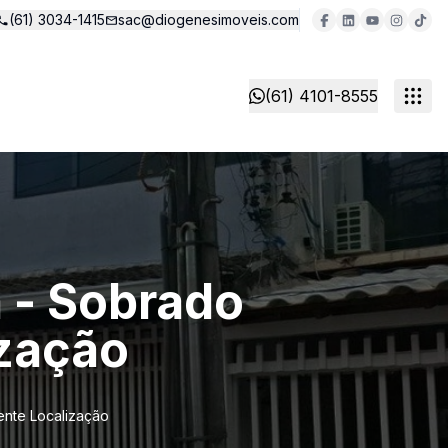
(61) 3034-1415
sac@diogenesimoveis.com
(61) 4101-8555
 - Sobrado
ização
ente Localização