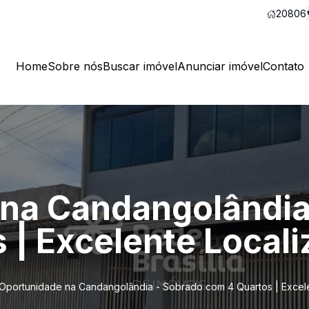
20806
Home
Sobre nós
Buscar imóvel
Anunciar imóvel
Contato
na Candangolândia
 | Excelente Local
Oportunidade na Candangolândia - Sobrado com 4 Quartos | Excel