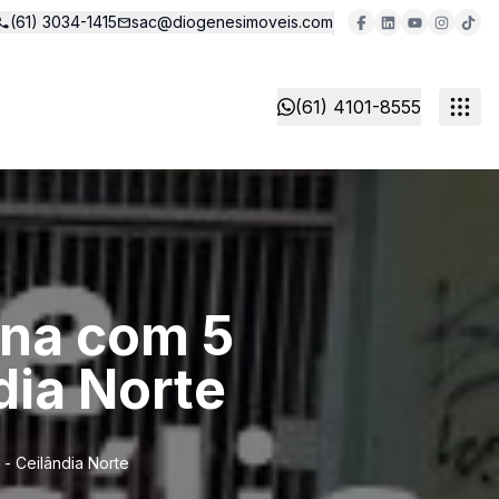
(61) 3034-1415
sac@diogenesimoveis.com
(61) 4101-8555
ina com 5
dia Norte
- Ceilândia Norte