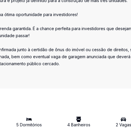
ura e projeto já definido para a construção de mais três unidades.
ma ótima oportunidade para investidores!
renda garantida. É a chance perfeita para investidores que deseja
unidade passar!
firmada junto à certidão de ônus do imóvel ou cessão de direitos, 
iminada, bem como eventual vaga de garagem anunciada que deverá
stacionamento público cercado.
5
Dormitório
s
4
Banheiro
s
2
Vaga