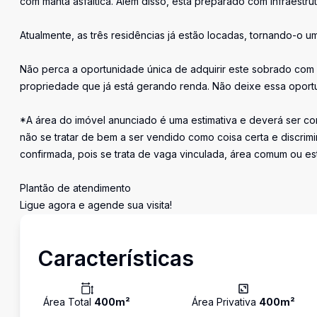
com manta asfáltica. Além disso, está preparado com infraestrut
Atualmente, as três residências já estão locadas, tornando-o u
Não perca a oportunidade única de adquirir este sobrado com 
propriedade que já está gerando renda. Não deixe essa oport
*A área do imóvel anunciado é uma estimativa e deverá ser con
não se tratar de bem a ser vendido como coisa certa e discr
confirmada, pois se trata de vaga vinculada, área comum ou e
Plantão de atendimento
Ligue agora e agende sua visita!
Características
Área Total
400
m²
Área Privativa
400
m²