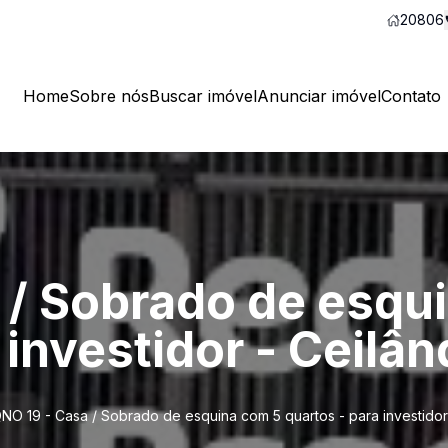
20806
Home
Sobre nós
Buscar imóvel
Anunciar imóvel
Contato
 / Sobrado de esqu
 investidor - Ceilân
NO 19 - Casa / Sobrado de esquina com 5 quartos - para investidor 