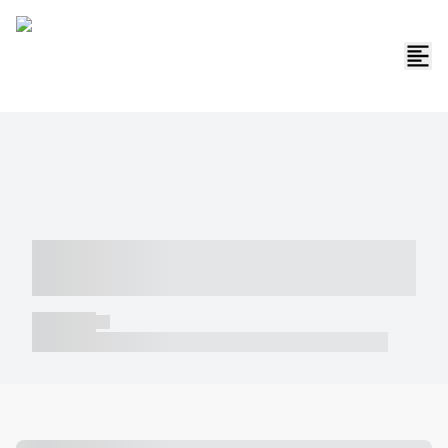
----- ----- -- ------ ---- ---- -- ----- -----
----- --- ------
----- -----
----- ----- -- ------ ---- ---- -- ----- ----- ----- --- ------