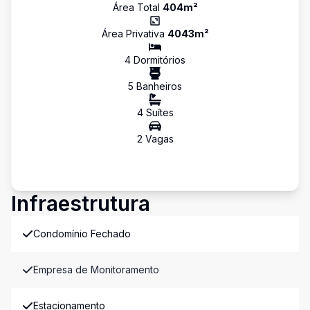
Área Total
404
m²
Área Privativa
4043
m²
4
Dormitório
s
5
Banheiro
s
4
Suíte
s
2
Vaga
s
Infraestrutura
Condomínio Fechado
Empresa de Monitoramento
Estacionamento