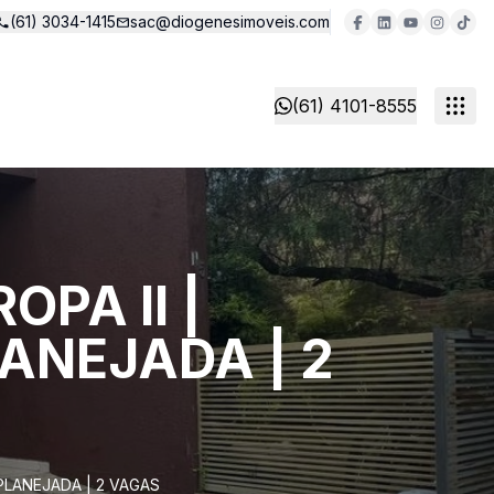
(61) 3034-1415
sac@diogenesimoveis.com
(61) 4101-8555
PA II |
ANEJADA | 2
PLANEJADA | 2 VAGAS