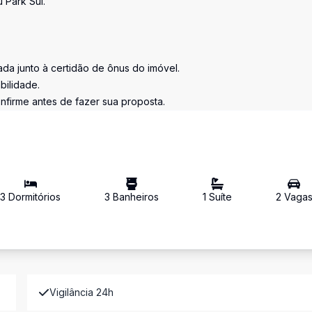
 Park Sul.
tada junto à certidão de ônus do imóvel.
bilidade.
nfirme antes de fazer sua proposta.
3
Dormitório
s
3
Banheiro
s
1
Suíte
2
Vaga
Vigilância 24h