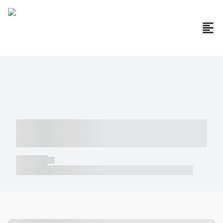
----- ----- -- ------ ---- ---- -- ----- -----
----- --- ------
----- -----
----- ----- -- ------ ---- ---- -- ----- ----- ----- --- ------