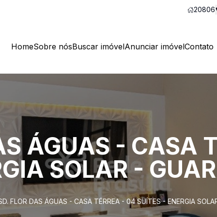
20806
Home
Sobre nós
Buscar imóvel
Anunciar imóvel
Contato
AS ÁGUAS - CASA T
RGIA SOLAR - GUA
SD. FLOR DAS ÁGUAS - CASA TÉRREA - 04 SUÍTES - ENERGIA SOLA