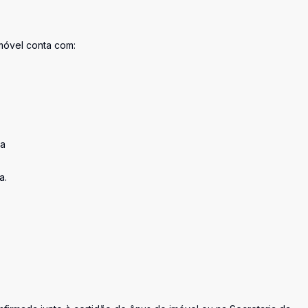
móvel conta com:
da
a.