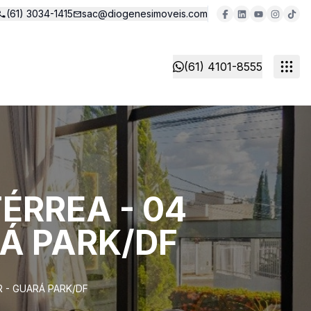
(61) 3034-1415
sac@diogenesimoveis.com
(61) 4101-8555
ÉRREA - 04
RÁ PARK/DF
R - GUARÁ PARK/DF