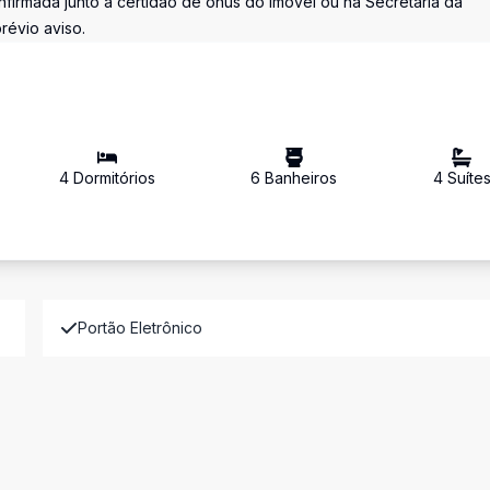
firmada junto à certidão de ônus do imóvel ou na Secretaria da
révio aviso.
4
Dormitório
s
6
Banheiro
s
4
Suíte
Portão Eletrônico