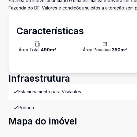
*A área do imóvel anunciado é uma estimativa e deverá ser con
Fazenda do DF. Valores e condições sujeitos a alteração sem p
Características
Área Total
490
m²
Área Privativa
350
m²
Infraestrutura
Estacionamento para Visitantes
Portaria
Mapa do imóvel