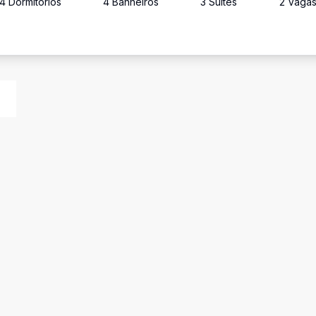
4
Dormitório
s
4
Banheiro
s
3
Suíte
s
2
Vaga