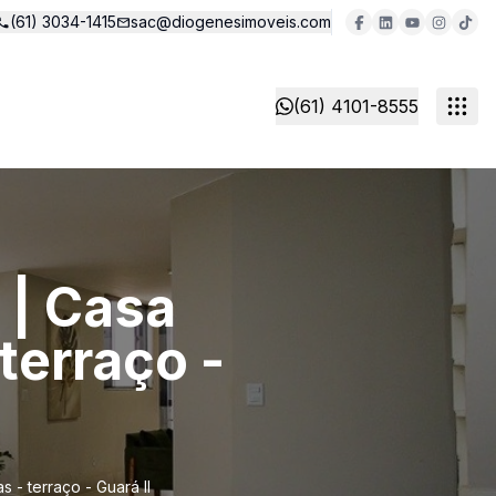
(61) 3034-1415
sac@diogenesimoveis.com
(61) 4101-8555
 | Casa
terraço -
 - terraço - Guará II