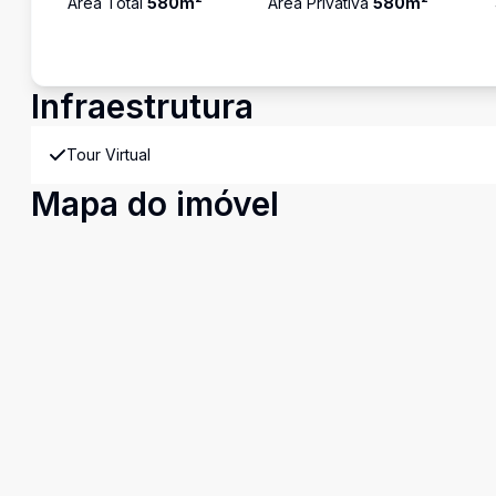
Área Total
580
m²
Área Privativa
580
m²
Infraestrutura
Tour Virtual
Mapa do imóvel