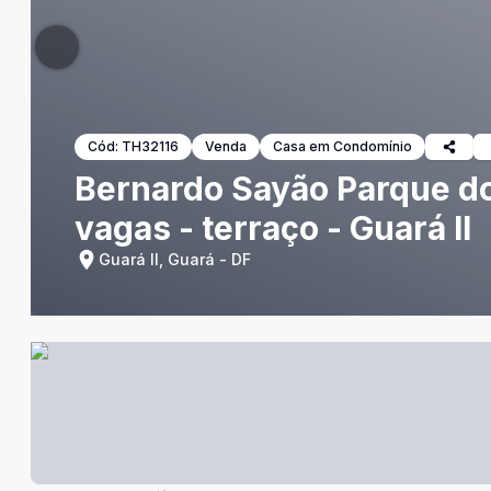
Cód:
TH32116
Venda
Casa em Condomínio
Bernardo Sayão Parque do 
vagas - terraço - Guará II
Guará II, Guará - DF