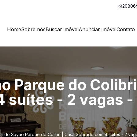
20806
Home
Sobre nós
Buscar imóvel
Anunciar imóvel
Contato
o Parque do Colibri
suítes - 2 vagas - 
ardo Sayão Parque do Colibri | Casa Sobrado com 4 suítes - 2 vagas