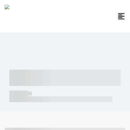
----- ----- -- ------ ---- ---- -- ----- -----
----- --- ------
----- -----
----- ----- -- ------ ---- ---- -- ----- ----- ----- --- ------