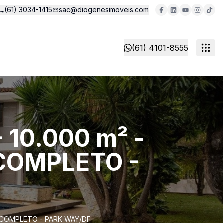
(61) 3034-1415
sac@diogenesimoveis.com
(61) 4101-8555
10.000 m² -
 COMPLETO -
R COMPLETO - PARK WAY/DF