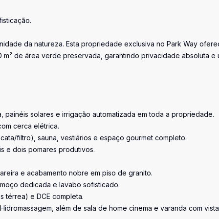
isticação.
enidade da natureza. Esta propriedade exclusiva no Park Way ofer
00 m² de área verde preservada, garantindo privacidade absoluta e
a, painéis solares e irrigação automatizada em toda a propriedade.
om cerca elétrica.
cata/filtro), sauna, vestiários e espaço gourmet completo.
ais e dois pomares produtivos.
 lareira e acabamento nobre em piso de granito.
almoço dedicada e lavabo sofisticado.
es térrea) e DCE completa.
m Hidromassagem, além de sala de home cinema e varanda com vista