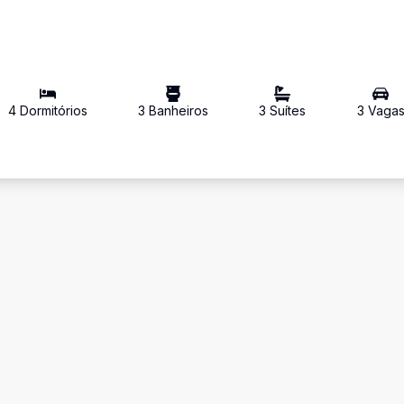
4
Dormitório
s
3
Banheiro
s
3
Suíte
s
3
Vaga