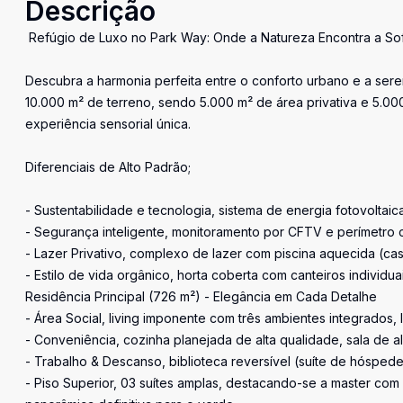
Descrição
Refúgio de Luxo no Park Way: Onde a Natureza Encontra a Sof
Descubra a harmonia perfeita entre o conforto urbano e a ser
10.000 m² de terreno, sendo 5.000 m² de área privativa e 5.0
experiência sensorial única.
Diferenciais de Alto Padrão;
- Sustentabilidade e tecnologia, sistema de energia fotovoltaic
- Segurança inteligente, monitoramento por CFTV e perímetro c
- Lazer Privativo, complexo de lazer com piscina aquecida (cas
- Estilo de vida orgânico, horta coberta com canteiros individu
Residência Principal (726 m²) - Elegância em Cada Detalhe
- Área Social, living imponente com três ambientes integrados,
- Conveniência, cozinha planejada de alta qualidade, sala de 
- Trabalho & Descanso, biblioteca reversível (suíte de hósped
- Piso Superior, 03 suítes amplas, destacando-se a master co