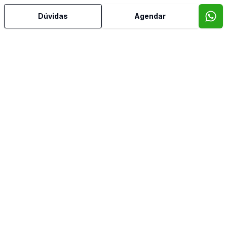
Dúvidas
Agendar
Mais informações
Aceita Pet
Banheiro Social
Cozinha Americana
Sala de TV
Video do imóvel