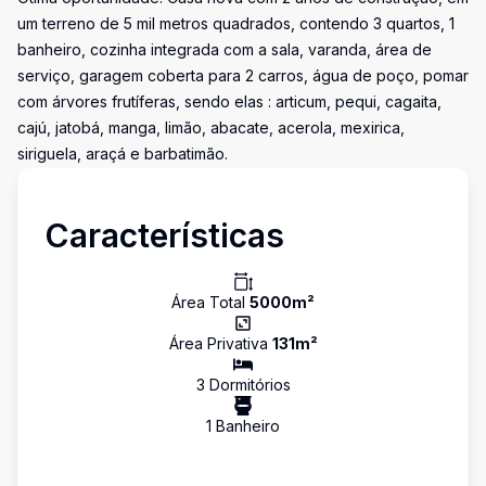
um terreno de 5 mil metros quadrados, contendo 3 quartos, 1
banheiro, cozinha integrada com a sala, varanda, área de
serviço, garagem coberta para 2 carros, água de poço, pomar
com árvores frutíferas, sendo elas : articum, pequi, cagaita,
cajú, jatobá, manga, limão, abacate, acerola, mexirica,
siriguela, araçá e barbatimão.
Características
Área Total
5000
m²
Área Privativa
131
m²
3
Dormitório
s
1
Banheiro