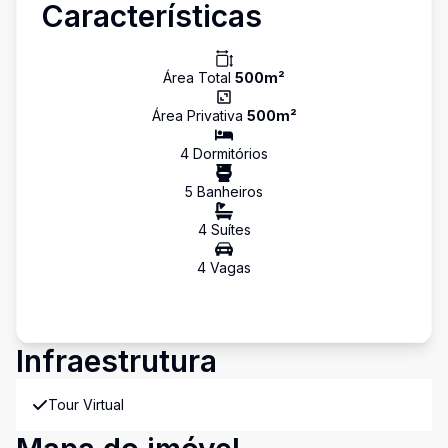
Características
Área Total
500
m²
Área Privativa
500
m²
4
Dormitório
s
5
Banheiro
s
4
Suíte
s
4
Vaga
s
Infraestrutura
Tour Virtual