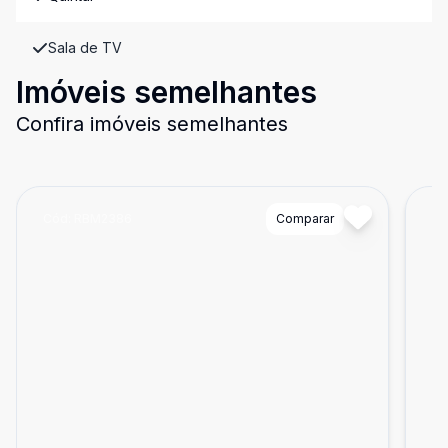
Sala de TV
Imóveis semelhantes
Confira imóveis semelhantes
Cód:
RBM2386
Comparar
Có