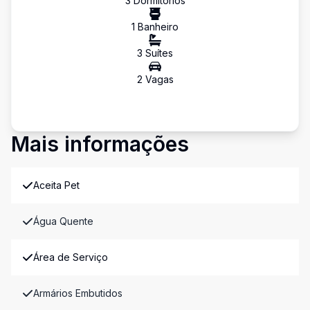
3
Dormitório
s
1
Banheiro
3
Suíte
s
2
Vaga
s
Mais informações
Aceita Pet
Água Quente
Área de Serviço
Armários Embutidos