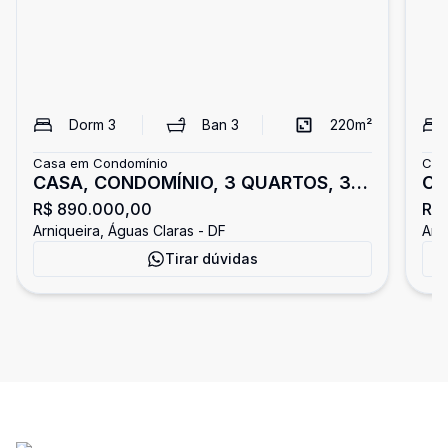
Dorm
3
Ban
3
220
m²
Casa em Condomínio
Cas
CASA, CONDOMÍNIO, 3 QUARTOS, 3
Ca
R$ 890.000,00
R$
SUÍTTES, NÃO FINANCIA, NÃO
co
Arniqueira, Águas Claras - DF
Arn
ACEIITTAA FGTS, ARNIQUEIRAS
no
Tirar dúvidas
pe