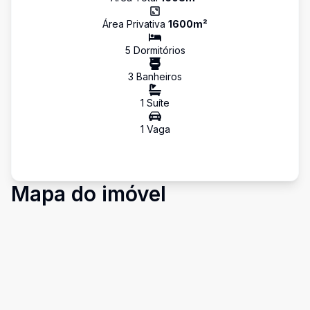
Área Privativa
1600
m²
5
Dormitório
s
3
Banheiro
s
1
Suíte
1
Vaga
Mapa do imóvel