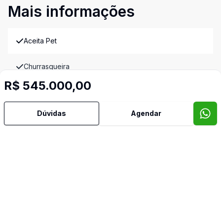
Mais informações
Aceita Pet
Churrasqueira
R$ 545.000,00
Cozinha Americana
Dúvidas
Agendar
Sala de Jantar
Sala de TV
Video do imóvel
Imóveis semelhantes
Confira imóveis semelhantes