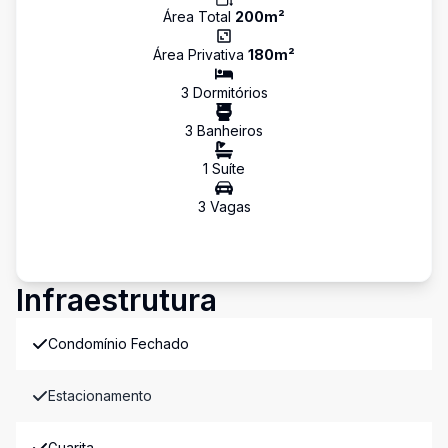
Área Total
200
m²
Área Privativa
180
m²
3
Dormitório
s
3
Banheiro
s
1
Suíte
3
Vaga
s
Infraestrutura
Condomínio Fechado
Estacionamento
Guarita