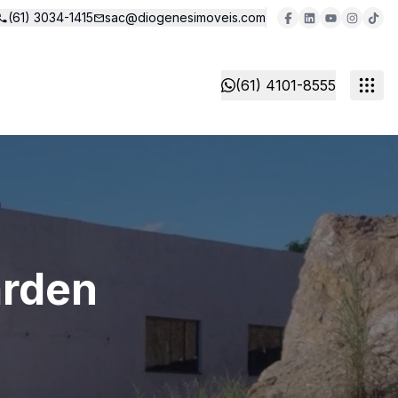
(61) 3034-1415
sac@diogenesimoveis.com
(61) 4101-8555
arden