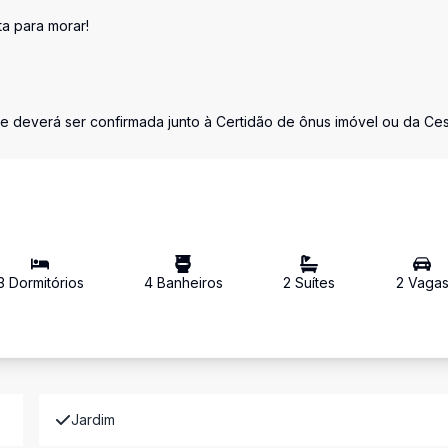
a para morar!
 e deverá ser confirmada junto à Certidão de ônus imóvel ou da Ce
3
Dormitório
s
4
Banheiro
s
2
Suíte
s
2
Vaga
Jardim