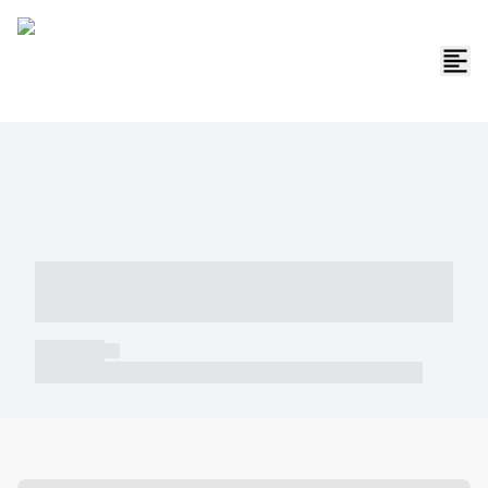
----- ----- -- ------ ---- ---- -- ----- -----
----- --- ------
----- -----
----- ----- -- ------ ---- ---- -- ----- ----- ----- --- ------