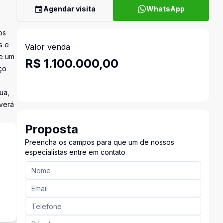
Agendar visita
WhatsApp
os
s e
Valor venda
 e um
R$ 1.100.000,00
ço
ua,
verá
Proposta
Preencha os campos para que um de nossos
especialistas entre em contato
s