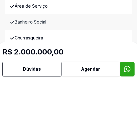
Área de Serviço
Banheiro Social
Churrasqueira
R$ 2.000.000,00
Copa
Dúvidas
Agendar
Cozinha
Estar Íntimo
Hidromassagem
Lavabo
Piscina