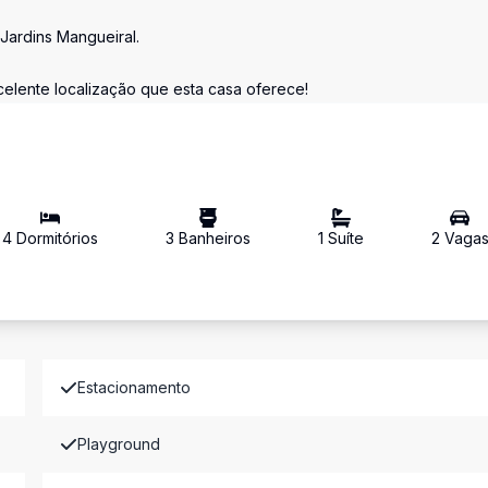
Jardins Mangueiral.
celente localização que esta casa oferece!
4
Dormitório
s
3
Banheiro
s
1
Suíte
2
Vaga
Estacionamento
Playground