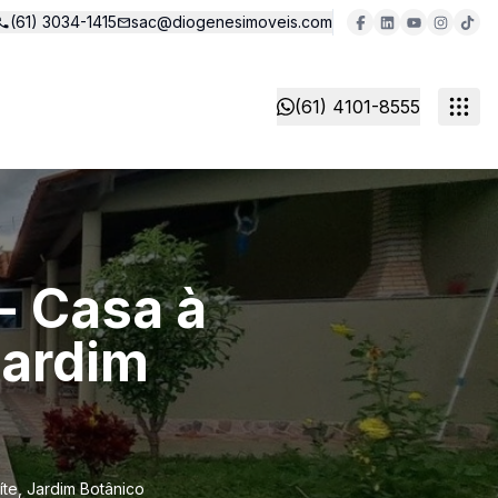
(61) 3034-1415
sac@diogenesimoveis.com
(61) 4101-8555
- Casa à
Jardim
te, Jardim Botânico