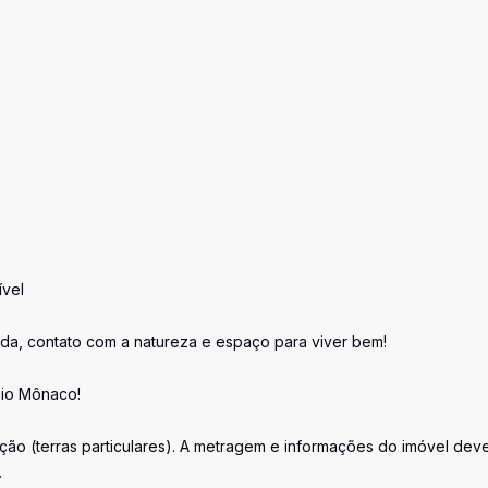
ível
a, contato com a natureza e espaço para viver bem!
nio Mônaco!
ação (terras particulares). A metragem e informações do imóvel de
.