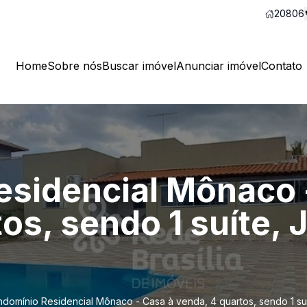
20806
Home
Sobre nós
Buscar imóvel
Anunciar imóvel
Contato
sidencial Mônaco 
os, sendo 1 suíte, 
domínio Residencial Mônaco - Casa à venda, 4 quartos, sendo 1 suí