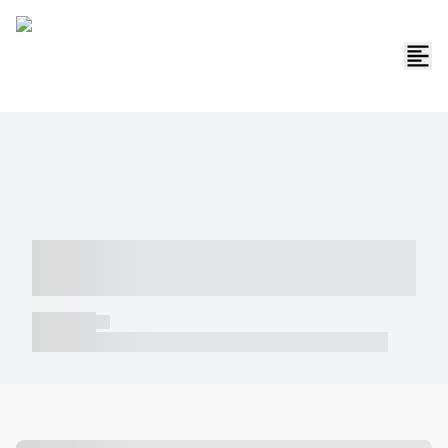
----- ----- -- ------ ---- ---- -- ----- -----
----- --- ------
----- -----
----- ----- -- ------ ---- ---- -- ----- ----- ----- --- ------