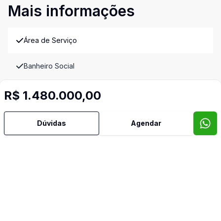
Mais informações
Área de Serviço
Banheiro Social
Churrasqueira
R$ 1.480.000,00
Dependência de Empregada
Dúvidas
Agendar
Estar Íntimo
Lavabo
Quintal
Sala de Jantar