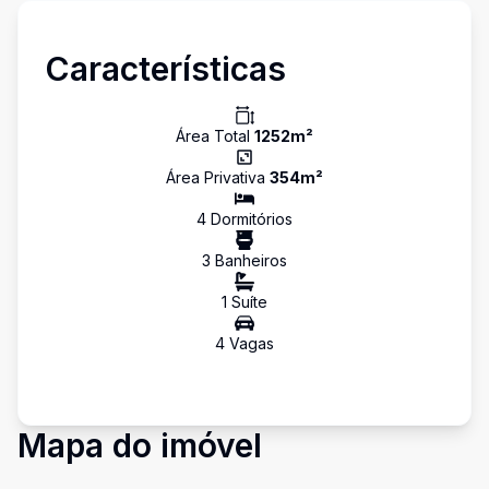
Características
Área Total
1252
m²
Área Privativa
354
m²
4
Dormitório
s
3
Banheiro
s
1
Suíte
4
Vaga
s
Mapa do imóvel