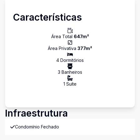
Características
Área Total
647
m²
Área Privativa
377
m²
4
Dormitório
s
3
Banheiro
s
1
Suíte
Infraestrutura
Condomínio Fechado