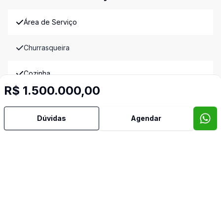
Área de Serviço
Churrasqueira
Cozinha
R$ 1.500.000,00
Despensa
Dúvidas
Agendar
Mezanino
Quintal
Video do imóvel
Imóveis semelhantes
Confira imóveis semelhantes