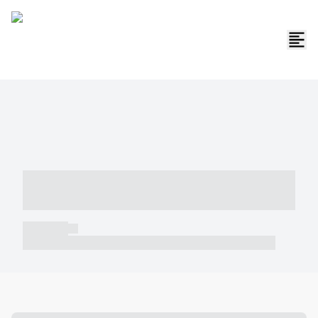
----- ----- -- ------ ---- ---- -- ----- -----
----- --- ------
----- -----
----- ----- -- ------ ---- ---- -- ----- ----- ----- --- ------