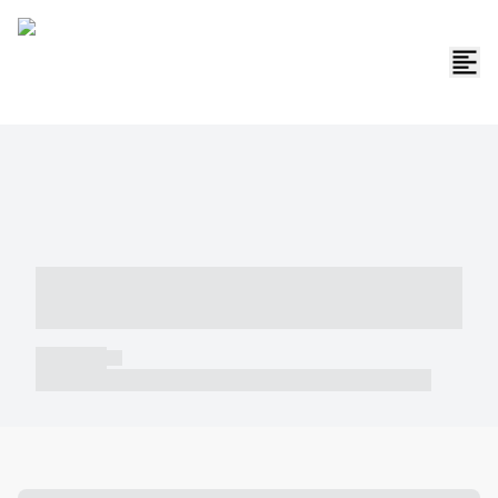
----- ----- -- ------ ---- ---- -- ----- -----
----- --- ------
----- -----
----- ----- -- ------ ---- ---- -- ----- ----- ----- --- ------