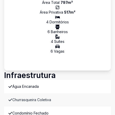
Área Total
797
m²
Área Privativa
517
m²
4
Dormitório
s
6
Banheiro
s
4
Suíte
s
6
Vaga
s
Infraestrutura
Água Encanada
Churrasqueira Coletiva
Condomínio Fechado