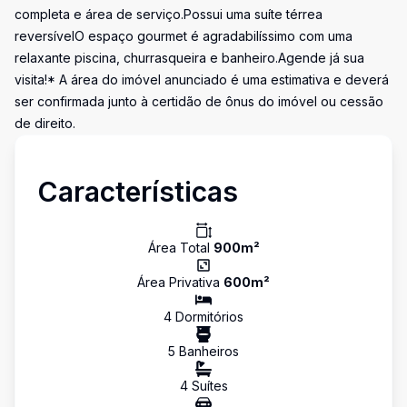
completa e área de serviço.Possui uma suíte térrea
reversívelO espaço gourmet é agradabilíssimo com uma
relaxante piscina, churrasqueira e banheiro.Agende já sua
visita!* A área do imóvel anunciado é uma estimativa e deverá
ser confirmada junto à certidão de ônus do imóvel ou cessão
de direito.
Características
Área Total
900
m²
Área Privativa
600
m²
4
Dormitório
s
5
Banheiro
s
4
Suíte
s