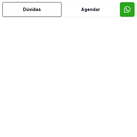
Cozinha Planejada
Dúvidas
Agendar
Dormitório com Armários
Escritório
Hidromassagem
Home Theater
Lavabo
Quintal
Reformado
Sala com Armários