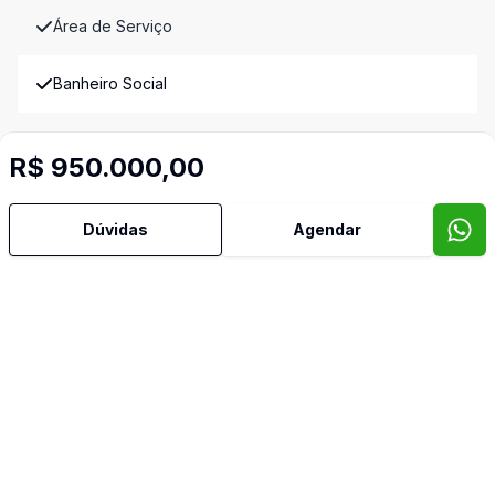
Área de Serviço
Banheiro Social
Cozinha
R$ 950.000,00
Despensa
Dúvidas
Agendar
Dormitório com Armários
Quintal
Sala de Jantar
Sala de TV
Banheiro de Empregada