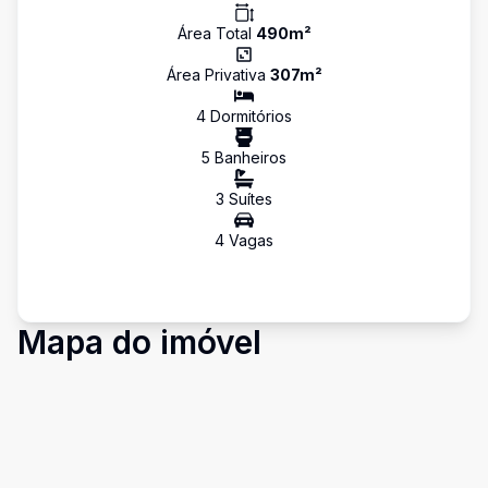
Área Total
490
m²
Área Privativa
307
m²
4
Dormitório
s
5
Banheiro
s
3
Suíte
s
4
Vaga
s
Mapa do imóvel