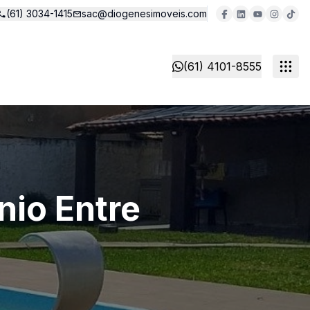
(61) 3034-1415
sac@diogenesimoveis.com
(61) 4101-8555
nio Entre