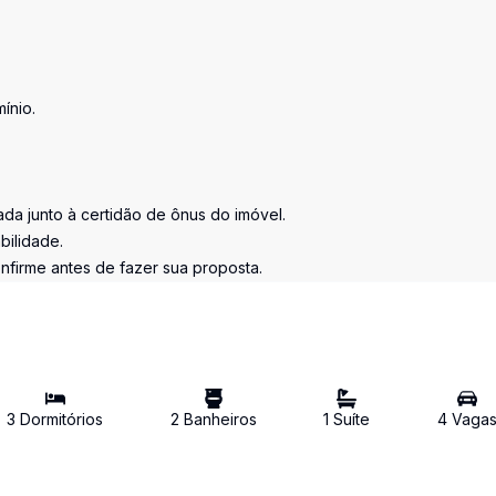
ínio.
tada junto à certidão de ônus do imóvel.
bilidade.
nfirme antes de fazer sua proposta.
3
Dormitório
s
2
Banheiro
s
1
Suíte
4
Vaga