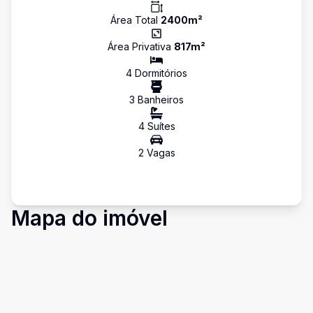
Área Total
2400
m²
Área Privativa
817
m²
4
Dormitório
s
3
Banheiro
s
4
Suíte
s
2
Vaga
s
Mapa do imóvel