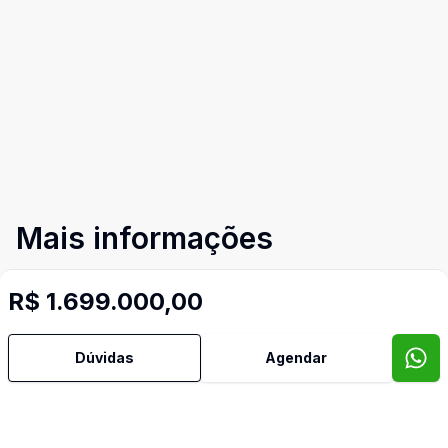
Mais informações
R$ 1.699.000,00
Área de Serviço
Banheiro Social
Dúvidas
Agendar
Cozinha