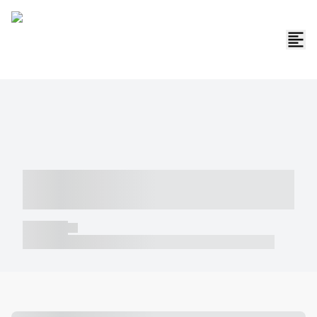
----- ----- -- ------ ---- ---- -- ----- -----
----- --- ------
----- -----
----- ----- -- ------ ---- ---- -- ----- ----- ----- --- ------