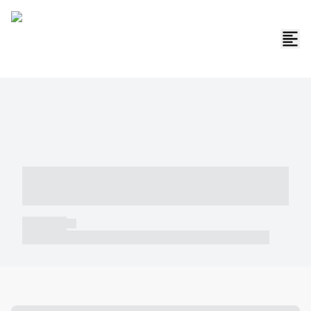
----- ----- -- ------ ---- ---- -- ----- -----
----- --- ------
----- -----
----- ----- -- ------ ---- ---- -- ----- ----- ----- --- ------